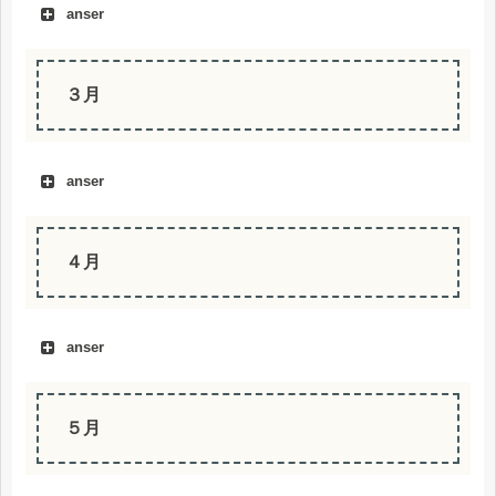
anser
３月
anser
４月
anser
５月