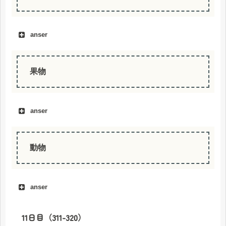
anser
果物
anser
buah
動物
anser
11日目（311-320）
hewan