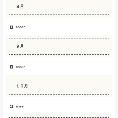
８月
anser
９月
anser
１０月
anser