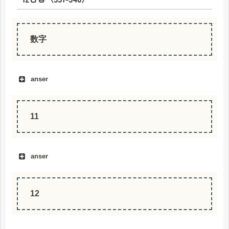
数字
anser
11
anser
12