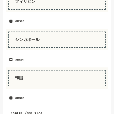
フィリピン
anser
シンガポール
anser
Singapura
韓国
anser
12日目（331-340）
Korea Selatan