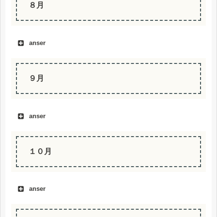
８月
anser
９月
anser
１０月
anser