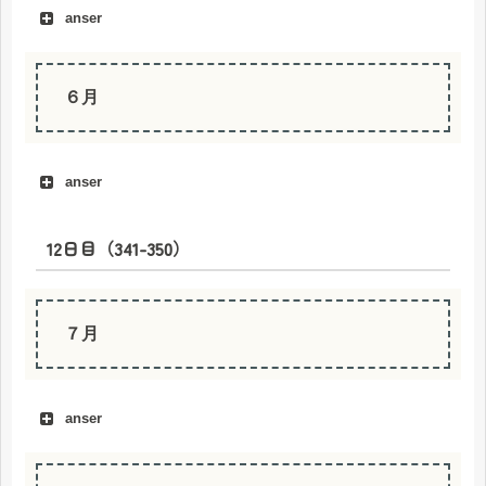
anser
Mei
６月
anser
12日目（341-350）
Juni
７月
anser