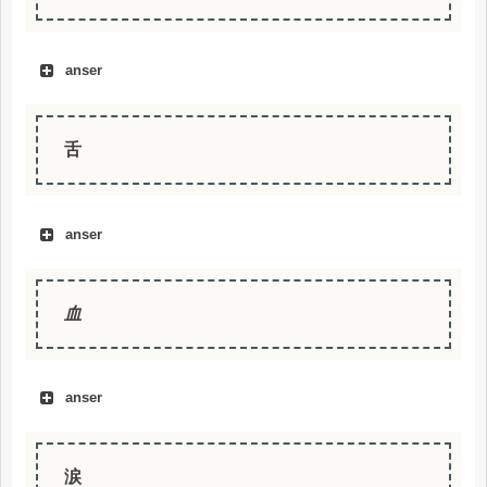
anser
舌
anser
血
anser
涙