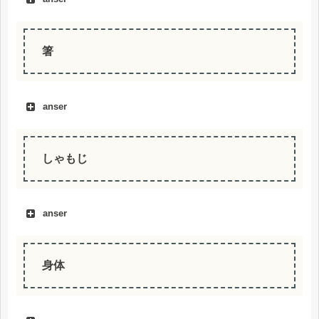
箸
anser
しゃもじ
anser
身体