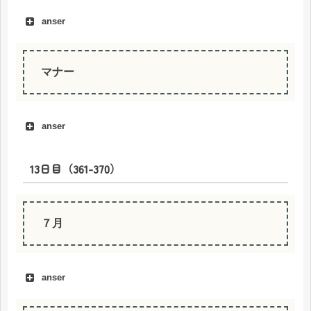
anser
telepon pintar
マナー
anser
13日目（361-370）
tata krama
７月
anser