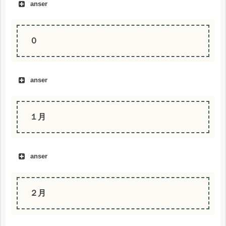
anser
０
anser
１月
anser
２月