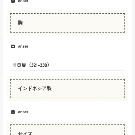
anser
tubuh
胸
anser
11日目（321-330）
dada
インドネシア製
anser
サイズ